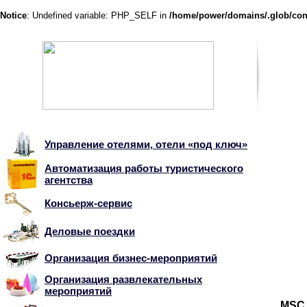
Notice
: Undefined variable: PHP_SELF in
/home/power/domains/.glob/con
Управление отелями, отели «под ключ»
Автоматизация работы туристического
агентства
Консьерж-сервис
Деловые поездки
Организация бизнес-мероприятий
Организация развлекательных
мероприятий
MSC 