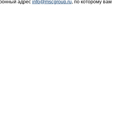
тронный адрес
info@mscgroup.ru
, по которому вам