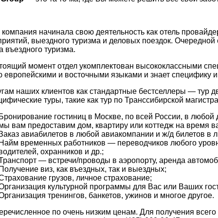
компания начинала свою деятельность как отель провайде
риятий, выездного туризма и деловых поездок. Очередной
а въездного туризма.
тоящий момент отдел укомплектован высококлассными спец
 европейскими и восточными языками и знает специфику и к
угам наших клиентов как стандартные бестселлеры — тур д
цифические туры, такие как тур по Транссибирской магистра
Бронирование гостиниц в Москве, по всей России, в любой д
мы вам предоставим дом, квартиру или коттедж на время 
Заказ авиабилетов в любой авиакомпании и ж/д билетов в 
Найм временных работников — переводчиков любого уровня
водителей, охранников и др.;
Транспорт — встречи/проводы в аэропорту, аренда автомо
Получение виз, как въездных, так и выездных;
Страхование грузов, личное страхование;
Организация культурной программы для Вас или Ваших госте
Организация тренингов, банкетов, ужинов и многое другое.
еречисленное по очень низким ценам. Для получения всего 