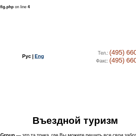
fig.php
on line
4
(495) 66
Тел.:
Рус |
Eng
(495) 66
Факс:
Въездной туризм
Group
— это та точка, где Вы можете решить все свои заб