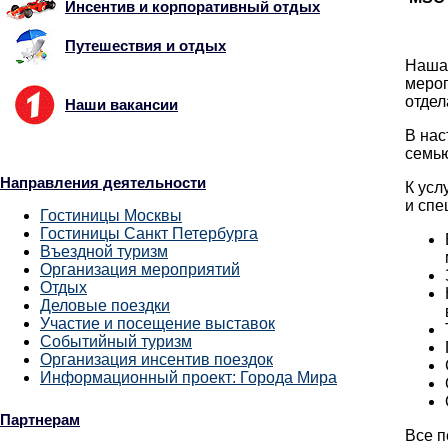
Инсентив и корпоративный отдых
Путешествия и отдых
Наша 
мероп
отдел
Наши вакансии
В нас
семью
Направления деятельности
К усл
и спе
Гостиницы Москвы
Гостиницы Санкт Петербурга
Въездной туризм
Организация мероприятий
Отдых
Деловые поездки
Участие и посещение выставок
Событийный туризм
Организация инсентив поездок
Информационный проект: Города Мира
Партнерам
Все п