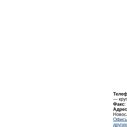
Теле
— кру
Факс
:
Адре
Новос
Офисы
других