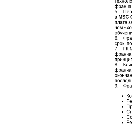
техноло
франчай
5. Перс
в
MSC 
плата з
чем «хо
обучени
6. Фра
срок, п
7. ГК M
франча
принц
8. Кли
франча
оконча
последн
9. Фра
Ко
Ре
Пр
Сп
Со
Ре