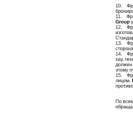
10. Фра
бронир
11. Фра
Group
у
12. Фр
изготов
Станда
13. Фра
сторона
14. Фра
хау, т
должен 
этому п
15. Фр
лицом.
против
По все
обращай