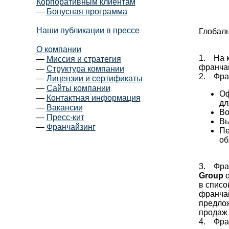
Корпоративным клиентам
—
Бонусная программа
Наши публикации в прессе
Глобал
О компании
1. На к
—
Миссия и стратегия
франча
—
Структура компании
2. Фра
—
Лицензии и сертификаты
—
Сайты компании
Оф
—
Контактная информация
дл
—
Вакансии
Во
—
Пресс-кит
Вы
—
Франчайзинг
Пе
об
3. Фра
Group
о
в списо
франча
предло
продаж 
4. Фран