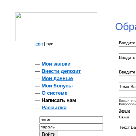
Обр
Введите
eng
|
рус
Введите
—
Мои заявки
—
Внести депозит
Введите
—
Мои данные
—
Мои бонусы
Тема Ва
—
О системе
—
Написать нам
Впишите и
Вопрос/за
—
Рассылка
Заявка
Отзыв
логин
пароль
Текст В