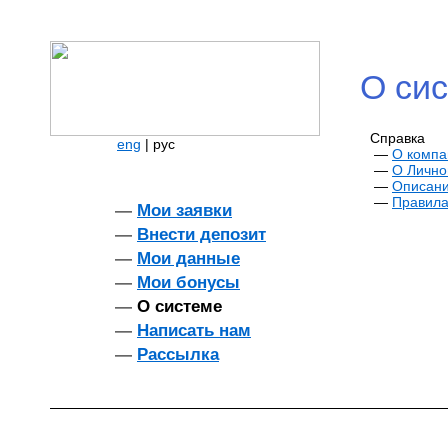
О си
Справка
eng
|
рус
—
О компa
—
О Лично
—
Описани
—
Правила
—
Мои заявки
—
Внести депозит
—
Мои данные
—
Мои бонусы
—
О системе
—
Написать нам
—
Рассылка